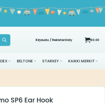
Kirjaudu / Rekisteröidy
€
0.00
ON
WIDEX
BELTONE
STARKEY