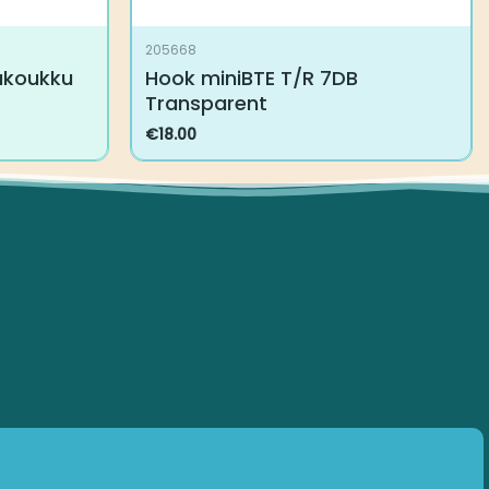
205668
oukku TR
Hook miniBTE T/R 7DB
Transparent
€
18.00