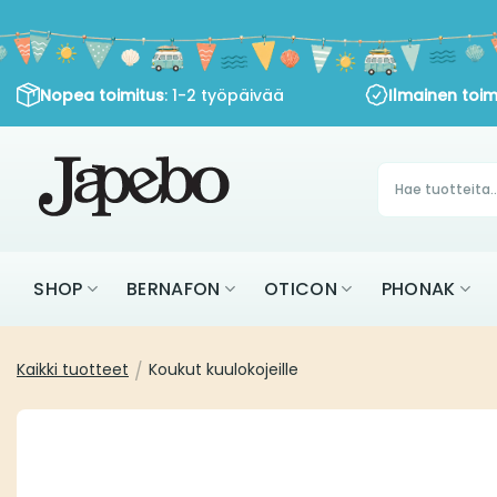
Siirry
sisältöön
: 1-2 työpäivää
Nopea toimitus
Ilmainen toimitu
Products
search
SHOP
BERNAFON
OTICON
PHON
Kaikki tuotteet
Koukut kuulokojeille
/