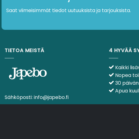
Tilaa uutiskirjeemme
Saat viimeisimmät tiedot uutuuksista ja tarjouksista.
TIETOA MEISTÄ
4 HYVÄÄ S
Kaikki lisäv
Nopea toim
30 päivän 
Apua kuulol
Sähköposti:
info@japebo.fi
OSTOSKORI
TOIMITUSEHDOT