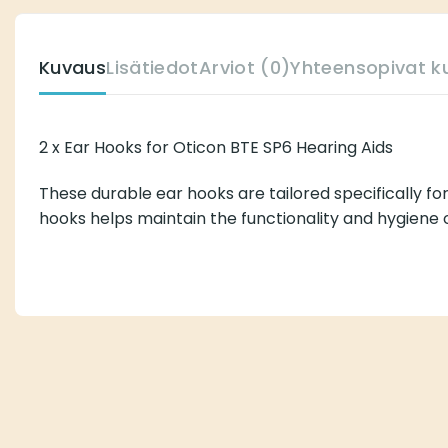
Kuvaus
Lisätiedot
Arviot (0)
Yhteensopivat kuuloko
2 x Ear Hooks for Oticon BTE SP6 Hearing Aids
These durable ear hooks are tailored specifically for sel
the functionality and hygiene of your hearing aids.