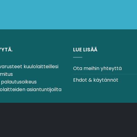
YYTÄ.
LUE LISÄÄ
arusteet kuulolaitteillesi
Ota meihin yhteyttä
itus
Ehdot & käytännöt
palautusoikeus
aitteiden asiantuntijoilta