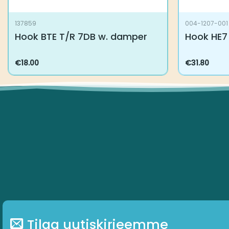
137859
004-1207-001
Hook BTE T/R 7DB w. damper
Hook HE7 
€
18.00
€
31.80