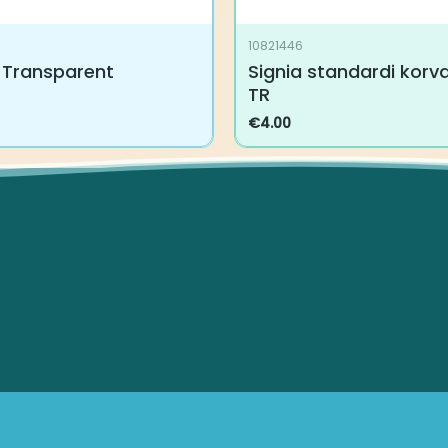
10821446
Transparent
Signia standardi korvak
€
4.00