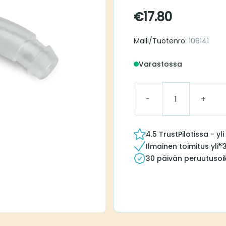
Oticon Dynam
€
17.80
Malli/Tuotenro
: 106141
Varastossa
Oticon Dynamo SP6 Ear H
4.5 TrustPilotissa - yli 2
€
Ilmainen toimitus yli
35
os
30 päivän peruutusoikeu