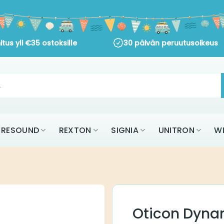
s yli
€
35
ostoksille
30 päivän peruutusoikeus
AK
RESOUND
REXTON
SIGNIA
UNITR
KAIKKI MERKIT