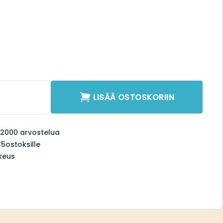
o SP6 Ear Hook
ook määrä
LISÄÄ OSTOSKORIIN
000 arvostelua
toksille
s