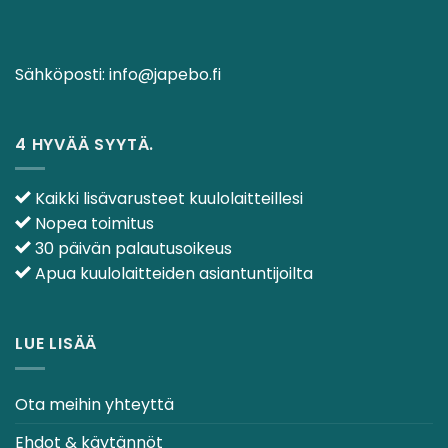
Sähköposti:
info@japebo.fi
4 HYVÄÄ SYYTÄ.
Kaikki lisävarusteet kuulolaitteillesi
Nopea toimitus
30 päivän palautusoikeus
Apua kuulolaitteiden asiantuntijoilta
LUE LISÄÄ
Ota meihin yhteyttä
Ehdot & käytännöt