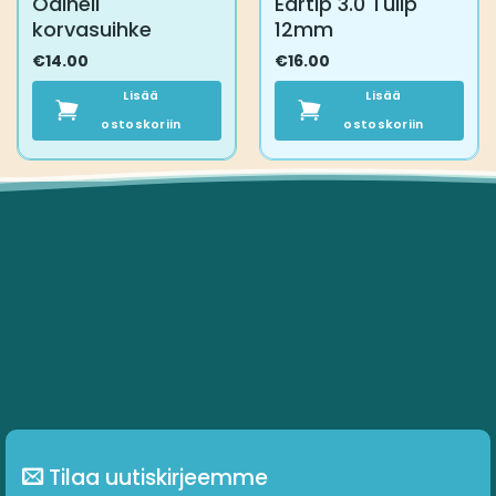
Odinell
Eartip 3.0 Tulip
korvasuihke
12mm
€
14.00
€
16.00
Lisää
Lisää
ostoskoriin
ostoskoriin
Tilaa uutiskirjeemme