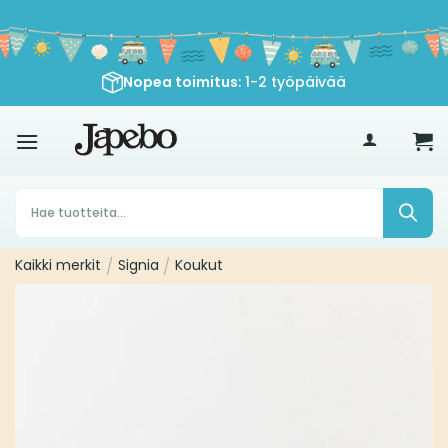
Siirry
sisältöön
Nopea toimitus
: 1-2 työpäivää
€
35
Products
search
Kaikki merkit
/
Signia
/
Koukut