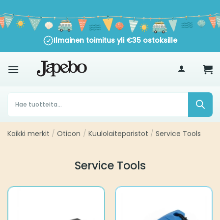
Siirry
sisältöön
Ilmainen toimitus yli
€
35
ostoksille
Products
search
Kaikki merkit
Oticon
Kuulolaiteparistot
Service Tools
/
/
/
Service Tools