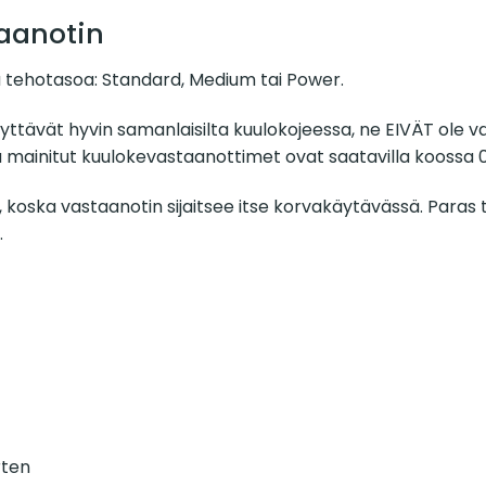
taanotin
 tehotasoa: Standard, Medium tai Power.
äyttävät hyvin samanlaisilta kuulokojeessa, ne EIVÄT ole 
 mainitut kuulokevastaanottimet ovat saatavilla koossa 0, 1,
oska vastaanotin sijaitsee itse korvakäytävässä. Paras ta
.
rten