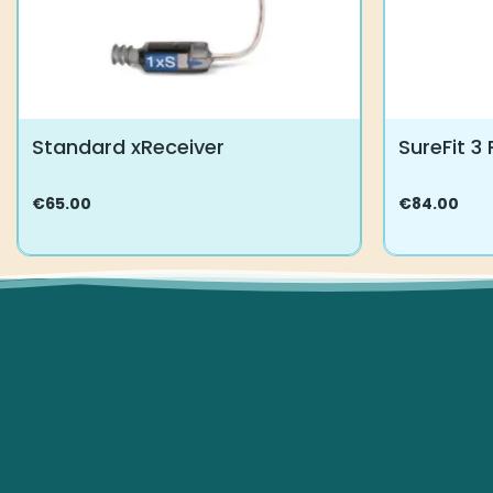
Standard xReceiver
SureFit 3
€
65.00
€
84.00
Tällä
Tällä
tuotteella
tuotteella
on
on
useampi
useampi
muunnelma.
muunnelma
Voit
Voit
tehdä
tehdä
valinnat
valinnat
tuotteen
tuotteen
sivulla.
sivulla.