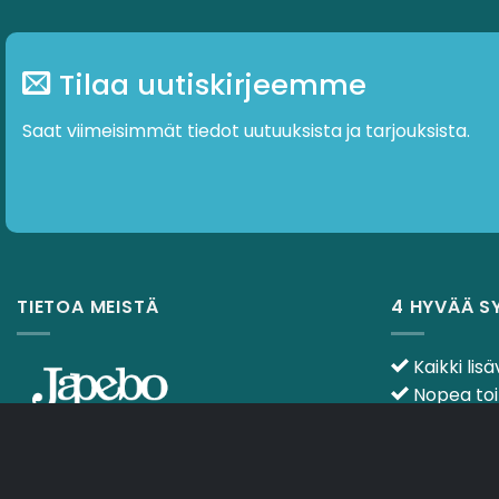
Tilaa uutiskirjeemme
Saat viimeisimmät tiedot uutuuksista ja tarjouksista.
TIETOA MEISTÄ
4 HYVÄÄ S
Kaikki lisä
Nopea toi
30 päivän
Apua kuulo
Sähköposti:
info@japebo.fi