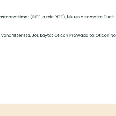
anottimet (RITE ja miniRITE), lukuun ottamatta Dual- j
vahafiltteristä. Jos käytät Oticon ProWaxia tai Oticon N