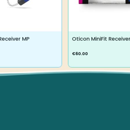
 Receiver MP
Oticon MiniFit Receiver
€
60.00
Tällä
tuotteella
on
useampi
.
muunnelma.
Voit
tehdä
valinnat
tuotteen
sivulla.