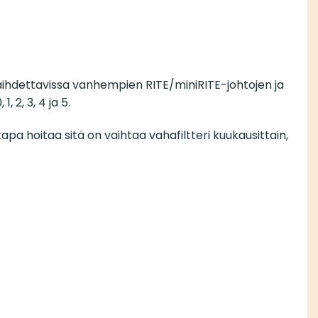
vaihdettavissa vanhempien RITE/miniRITE-johtojen ja
 2, 3, 4 ja 5.
pa hoitaa sitä on vaihtaa vahafiltteri kuukausittain,