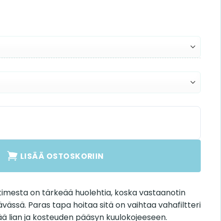
ceiver määrä
LISÄÄ OSTOSKORIIN
imesta on tärkeää huolehtia, koska vastaanotin
ävässä. Paras tapa hoitaa sitä on vaihtaa vahafiltteri
ää lian ja kosteuden pääsyn kuulokojeeseen.