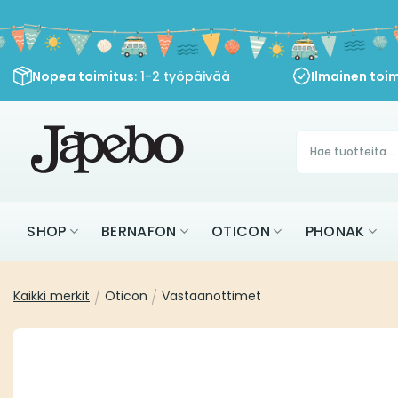
Siirry
sisältöön
Nopea toimitus
: 1-2 työpäivää
Ilmainen toim
Products
search
SHOP
BERNAFON
OTICON
PHONAK
Kaikki merkit
/
Oticon
/
Vastaanottimet