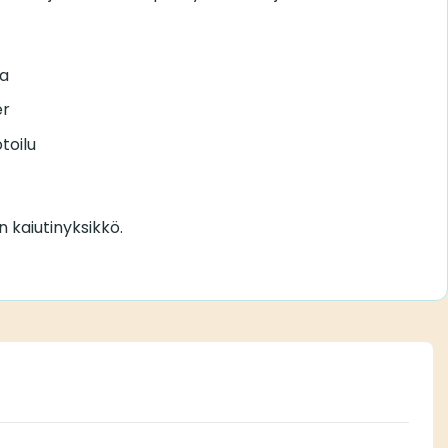
sa
er
toilu
n kaiutinyksikkö.