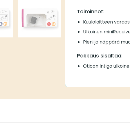
Toiminnot:
Kuulolaitteen varao
Ulkoinen miniReceiv
Pieni ja näppärä muo
Pakkaus sisältää:
Oticon Intiga ulkoine