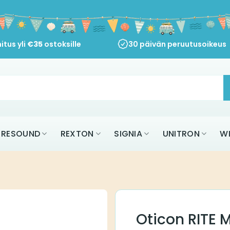
itus yli
€
35
ostoksille
30 päivän peruutusoikeus
RESOUND
REXTON
SIGNIA
UNITRON
W
Oticon RITE 