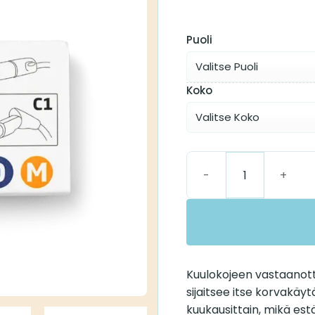
Puoli
Koko
Oticon RITE Medium Re
Kuulokojeen vastaanott
sijaitsee itse korvakäyt
kuukausittain, mikä est