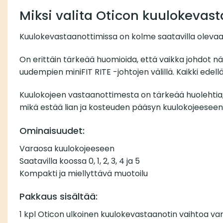
Miksi valita Oticon kuulokevas
Kuulokevastaanottimissa on kolme saatavilla olevaa
On erittäin tärkeää huomioida, että vaikka johdot n
uudempien miniFIT RITE -johtojen välillä. Kaikki edellä
Kuulokojeen vastaanottimesta on tärkeää huolehtia, k
mikä estää lian ja kosteuden pääsyn kuulokojeeseen
Ominaisuudet:
Varaosa kuulokojeeseen
Saatavilla koossa 0, 1, 2, 3, 4 ja 5
Kompakti ja miellyttävä muotoilu
Pakkaus sisältää:
1 kpl Oticon ulkoinen kuulokevastaanotin vaihtoa va