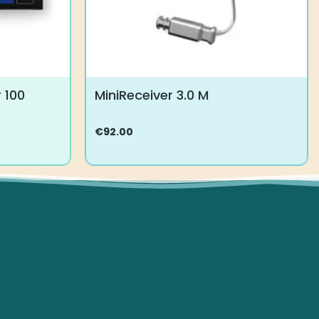
 100
MiniReceiver 3.0 M
€
92.00
Tällä
tuotteella
on
useampi
muunnelma.
Voit
tehdä
valinnat
tuotteen
sivulla.