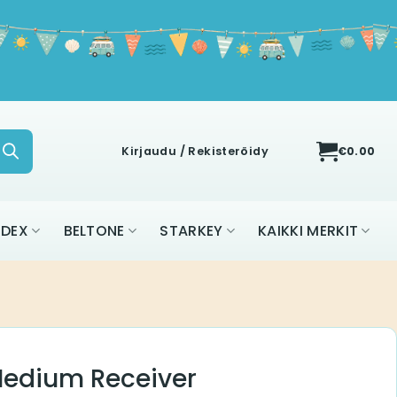
Kirjaudu / Rekisteröidy
€
0.00
IDEX
BELTONE
STARKEY
KAIKKI MERKIT
Medium Receiver