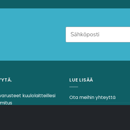
YYTÄ.
LUE LISÄÄ
varusteet kuulolaitteillesi
Ota meihin yhteyttä
mitus
Ehdot & käytännöt
 palautusoikeus
laitteiden asiantuntijoilta